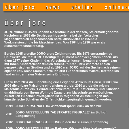
JORO wurde 1935 als Johann Rosenthal in der Veitsch, Steiermark geboren.
Nachdem er 1953 die Betriebsschlosserlehre bei den Veitscher
Magnesitwerken abgeschlossen hatte, absolvierte er 1959 die
Werkmeisterschule für Maschinenbau. Von 1964 bis 1990 war er als
Sicherheitstechniker tätig.
Bereits 1965 erstellte JORO erste Zeichnungen. Bis 1976 entstanden so
Frühwerke, die mit JOROs heutigem Stil nicht mehr viel gemein haben. Als
dann 1977 seine Kinder in das Vorschulalter kamen, begann er gemeinsam
mit ihnen Kinderzeichenstudien durchzuführen. 1984 widmete er sich
perspektivischen Studien und ab 1990 war JORO auf der Suche nach seinem
eigenen Stil. Diese Suche führte ihn erst zur abstrakten Malerei, letztendlich
fand er in der freien Malerei seine Erfüllung.
Hinzu kam 2004 die Einrichtung eines eigenen Ateliers im Hause JORO, wo
2005 die private Malschule eingerichtet wurde. 2010 wurde die private
Malschule durch ein "Fernatelier" erweitert, um Künstlerinnen und Künstler
unabhängig von ihrem Wohnort Zugang zur Malschule zu ermöglichen.
Zusätzlich zu seiner Privatgalerie ist in folgenden Ausstellungen das
künstlerische Schaffen der Öffentlichkeit zugänglich gemacht worden:
1999
JORO PERSONALE im Wirtschaftspark Bruck an der Mur
JORO AUSSTELLUNG "ABSTRAKTE FIGURALE" im Siglhof,
2001
Langenwang
2002
JORO DAUERAUSSTELLUNG in den K&S Büros, Kapfenberg
2009
JORO AUSSTELLUNG im Rathaus Mürzzuschlag "colore segnale"